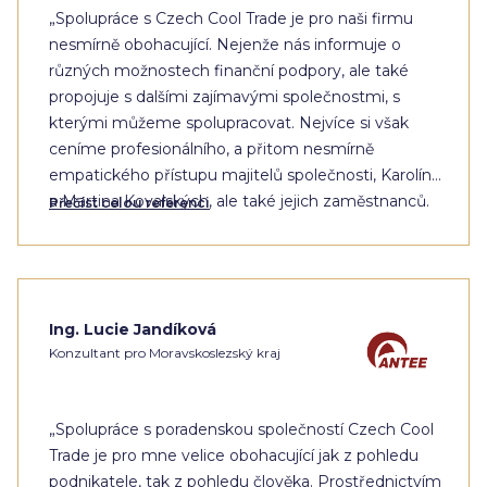
„Spolupráce s Czech Cool Trade je pro naši firmu
nesmírně obohacující. Nejenže nás informuje o
různých možnostech finanční podpory, ale také
propojuje s dalšími zajímavými společnostmi, s
kterými můžeme spolupracovat. Nejvíce si však
ceníme profesionálního, a přitom nesmírně
empatického přístupu majitelů společnosti, Karolíny
a Martina Kovalských, ale také jejich zaměstnanců.
Přečíst celou referenci
Děkujeme Vám za Vaši práci.“
Ing. Lucie Jandíková
Konzultant pro Moravskoslezský kraj
„Spolupráce s poradenskou společností Czech Cool
Trade je pro mne velice obohacující jak z pohledu
podnikatele, tak z pohledu člověka. Prostřednictvím