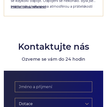
se kdykoliv odpojit. Odpojení se nekonalo. Byla jsem
velmi mile překvapena atmosférou a přátelskostí
Přečíst celou referenci
členů, která byla cítit i přes monitor počítače."
Kontaktujte nás
Ozveme se vám do 24 hodin