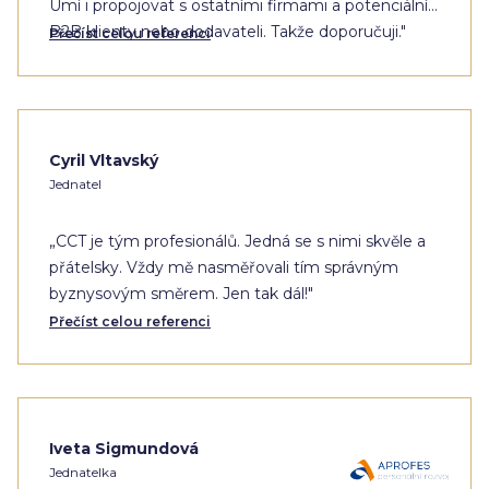
Umí i propojovat s ostatními firmami a potenciálními
B2B klienty nebo dodavateli. Takže doporučuji."
Přečíst celou referenci
Cyril Vltavský
Jednatel
„CCT je tým profesionálů. Jedná se s nimi skvěle a
přátelsky. Vždy mě nasměřovali tím správným
byznysovým směrem. Jen tak dál!"
Přečíst celou referenci
Iveta Sigmundová
Jednatelka