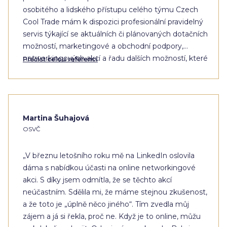
osobitého a lidského přístupu celého týmu Czech
Cool Trade mám k dispozici profesionální pravidelný
servis týkající se aktuálních či plánovaných dotačních
možností, marketingové a obchodní podpory,
networkingových akcí a řadu dalších možností, které
Přečíst celou referenci
podporují mou podnikatelskou činnost."
Martina Šuhajová
OSVČ
„V březnu letošního roku mě na LinkedIn oslovila
dáma s nabídkou účasti na online networkingové
akci. S díky jsem odmítla, že se těchto akcí
neúčastním. Sdělila mi, že máme stejnou zkušenost,
a že toto je „úplně něco jiného“. Tím zvedla můj
zájem a já si řekla, proč ne. Když je to online, můžu